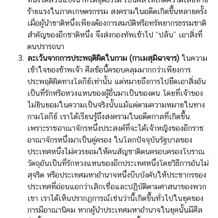
ร้ายแรงในภาคเกษตรกรรม สงครามในอดีตเกิดขึ้นหลายครั้ง
เมื่อผู้นำชาติหนึ่งเพียงต้องการสมบัติหรือทรัพยากรธรรมชาติ
สำคัญของอีกชาติหนึ่ง จึงส่งกองทัพเข้าไป “ปล้น” เอาสิ่งที่
ตนปรารถนา
ละเว้นจากการประพฤติผิดในกาม (กาเมสุมิฉาจาร)
ในความ
เข้าใจของข้าพเจ้า ศีลข้อนี้ครอบคลุมมากกว่าเพียงการ
ประพฤติผิดทางโลกีย์เท่านั้น แต่หมายถึงการไปยึดเอาสิ่งอัน
เป็นที่รักหรือหวงแหนของผู้อื่น
มาเป็นของตน โดยที่เจ้าของ
ไม่ยินยอมในความเป็นจริงนั้นแม้แต่ตามความหมายในทาง
กามโลกีย์ เราได้เรียนรู้
ถึงสงครามในอดีตกาลที่เกิดขึ้น
เพราะราชอาณาจักรหนึ่งประสงค์ที่จะได้เจ้าหญิงของอีกราช
อาณาจักรหนึ่งมาเป็นคู่ครอง ในโลกปัจจุบันรัฐบาลของ
ประเทศหนึ่งไม่ควรยอมให้คนสัญชาติตนครอบครองโบราณ
วัตถุอันเป็นที่รัก
หวงแหนของอีกประเทศหนึ่งโดยวิธีการอันไม่
สุจริต หรือประเทศมหาอำนาจหนึ่งบีบบังคับให้ประชากรของ
ประเทศที่อ่อนแอกว่าเลิกเชื่อและปฏิบัติตามศาสนาของพวก
เขา เราได้เห็นปรากฏการณ์เช่นว่านี้เกิดขึ้นทั่วไปในยุคของ
การมีอาณานิคม หากผู้นำประเทศมหาอำนาจในยุคนั้นมีศีล