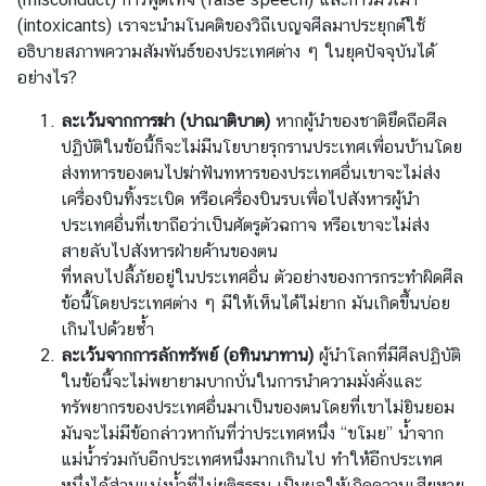
(intoxicants) เราจะนำมโนคติของวิถีเบญจศีลมาประยุกต์ใช้
อธิบายสภาพความสัมพันธ์ของประเทศต่าง ๆ ในยุคปัจจุบันได้
อย่างไร?
ละเว้นจากการฆ่า (ปาณาติบาต)
หากผู้นำของชาติยึดถือศีล
ปฏิบัติในข้อนี้ก็จะไม่มีนโยบายรุกรานประเทศเพื่อนบ้านโดย
ส่งทหารของตนไปฆ่าฟันทหารของประเทศอื่นเขาจะไม่ส่ง
เครื่องบินทิ้งระเบิด หรือเครื่องบินรบเพื่อไปสังหารผู้นำ
ประเทศอื่นที่เขาถือว่าเป็นศัตรูตัวฉกาจ หรือเขาจะไม่ส่ง
สายลับไปสังหารฝ่ายค้านของตน
ที่หลบไปลี้ภัยอยู่ในประเทศอื่น ตัวอย่างของการกระทำผิดศีล
ข้อนี้โดยประเทศต่าง ๆ มีให้เห็นได้ไม่ยาก มันเกิดขึ้นบ่อย
เกินไปด้วยซ้ำ
ละเว้นจากการลักทรัพย์ (อทินนาทาน)
ผู้นำโลกที่มีศีลปฏิบัติ
ในข้อนี้จะไม่พยายามบากบั่นในการนำความมั่งคั่งและ
ทรัพยากรของประเทศอื่นมาเป็นของตนโดยที่เขาไม่ยินยอม
มันจะไม่มีข้อกล่าวหากันที่ว่าประเทศหนึ่ง “ขโมย” น้ำจาก
แม่น้ำร่วมกับอีกประเทศหนึ่งมากเกินไป ทำให้อีกประเทศ
หนึ่งได้ส่วนแบ่งน้ำที่ไม่ยุติธรรม เป็นผลให้เกิดความเสียหาย