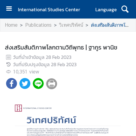
International Studies Center
Language
H
Home
Publications
วิเทศปริทัศน์
ส่งเสริมสันติภาพโลกตามวิถีพุทธ | ฐากูร พานิช
o
m
e
ส่งเสริมสันติภาพโลกตามวิถีพุทธ | ฐากูร พานิช
A
วันที่นำเข้าข้อมูล
28 Feb 2023
b
วันที่ปรับปรุงข้อมูล
28 Feb 2023
o
10,351
view
u
t
I
S
C
E
v