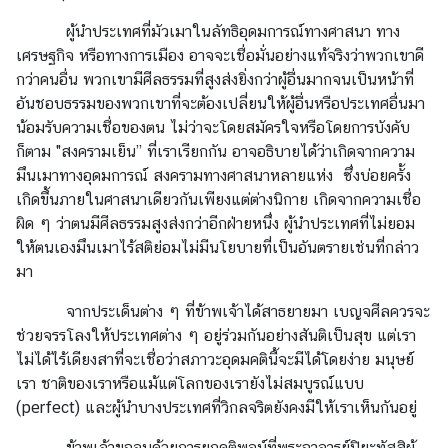
ผู้นำประเทศที่มัวเมาในลัทธิอุดมการณ์ทางศาสนา ทาง
เศรษฐกิจ หรือทางการเมือง อาจจะเชื่อมั่นอย่างแท้จริงว่าพวกเขาดี
กว่าคนอื่น พวกเขามีศีลธรรมที่สูงส่งยิ่งกว่าผู้อื่นมากจนเป็นหน้าที่
อันชอบธรรมของพวกเขา
ที่จะต้องเปลี่ยนให้ผู้อื่นหรือประเทศอื่นมา
น้อมรับความเชื่อของตน ไม่ว่าจะโดยสมัครใจหรือโดยการบังคับ
ก็ตาม "สงครามเย็น” ที่เราเรียกกัน อาจอธิบายได้ว่าเกิดจากความ
มึนเมาทางอุดมการณ์ สงครามทางศาสนาหลายแห่ง ซึ่งบ่อยครั้ง
เกิดขึ้นภายในศาสนาเดียวกันเพียงแต่ต่างนิกาย เกิดจากความเชื่อ
ผิด ๆ ว่าตนมีศีลธรรมสูงส่งกว่า
อีกฝ่ายหนึ่ง ผู้นำประเทศที่ไม่ยอม
ให้ตนเองมึนเมาไร้สติย่อมไม่มีนโยบายที่เป็นอันตรายเช่นที่กล่าว
มา
จากประเด็นต่าง ๆ ที่ข้าพเจ้าได้สาธยายมา เบญจศีลควรจะ
ช่วยจรรโลงให้ประเทศต่าง ๆ อยู่ร่วมกัน
อย่างสันติเป็นสุข แต่เรา
ไม่ได้ไร้เดียงสาที่จะเชื่อว่าสภาวะอุดมคตินี้จะมีได้โดยง่าย มนุษย์
เรา ชาติของเราหรือแม้แต่โลกของเรายังไม่สมบูรณ์แบบ
(perfect) และผู้นำบางประเทศที่วิกลจริตยังคงมีให้เราเห็นกันอยู่
ข้าพเจ้าขอจบด้วยการยกคติพจน์ที่พระอาจารย์ปิยะทัสสิผู้