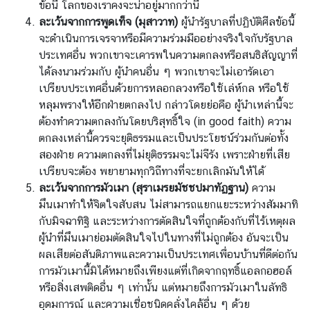
ข้อนี้ โลกของเราคงจะน่าอยู่มากกว่านี้
ละเว้นจากการพูดเท็จ (มุสาวาท)
ผู้นำรัฐบาลที่ปฏิบัติศีลข้อนี้
จะดำเนินการเจรจาหรือมีความร่วมมืออย่างจริงใจกับรัฐบาล
ประเทศอื่น พวกเขาจะเคารพในความตกลงหรือสนธิสัญญาที่
ได้ลงนามร่วมกับ ผู้นำคนอื่น ๆ พวกเขาจะไม่เอารัดเอา
เปรียบประเทศอื่นด้วยการหลอกลวงหรือใช้เล่ห์กล หรือใช้
หลุมพรางให้อีกฝ่าย
ตกลงไป กล่าวโดยย่อคือ ผู้นำเหล่านี้จะ
ต้องทำความตกลงกันโดยบริสุทธิ์ใจ (in good faith) ความ
ตกลงเหล่านี้ควรจะยุติธรรมและเป็นประโยชน์ร่วมกันต่อทั้ง
สองฝ่าย ความตกลงที่ไม่ยุติธรรมจะไม่จีรัง เพราะฝ่ายที่เสีย
เปรียบจะต้อง พยายามทุกวิถีทางที่จะยกเลิกมันให้ได้
ละเว้นจากการมัวเมา (สุราเมรยมัชชปมาทัฏฐาน)
ความ
มึนเมาทำให้จิตใจสับสน ไม่สามารถแยกแยะระหว่างสัมมาทิ
กับมิจฉาทิฐิ และระหว่างการตัดสินใจที่ถูกต้องกับที่ไร้เหตุผล
ผู้นำที่มึนเมาย่อมตัดสินใจ
ไปในทางที่ไม่ถูกต้อง อันจะเป็น
ผลเสียต่อสันติภาพและความเป็นประเทศเพื่อนบ้านที่ดีต่อกัน
การมัวเมานี้มิได้หมายถึงเพียงแต่ที่เกิดจากฤทธิ์แอลกอฮอล์
หรือสิ่งเสพติดอื่น ๆ เท่านั้น แต่หมายถึงการมัวเมาในลัทธิ
อุดมการณ์ และความเชื่อชนิดคลั่งไคล้อื่น ๆ ด้วย