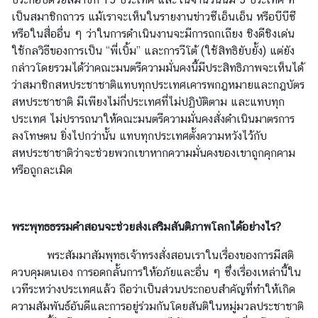
เป็นสมาชิกถาวร แม้เราจะเห็นในรายงานข่าวซีเอ็นเอ็น
หรือบีบีซี
หรือในสื่ออื่น ๆ ว่าในการดำเนินงานจะมีการถกเถียง ชิงดีชิงเด่น
ใช้กลวิธีของการเป็น “พี่เบิ้ม”
และการวีโต้ (ใช้สิทธิยับยั้ง) แต่ยัง
กล่าวโดยรวมได้ว่าคณะมนตรีความมั่นคงนี้มีประสิทธิภาพ
จะเห็นได้
ว่าสมาชิกสหประชาชาติแทบทุกประเทศเคารพกฎหมายและกฎบัตร
สหประชาชาติ มีเพียงไม่กี่ประเทศ
ที่ไม่ปฏิบัติตาม และแทบทุก
ประเทศ ไม่ปรารถนาให้คณะมนตรีความมั่นคงสั่งดำเนินมาตรการ
ลงโทษตน
ยิ่งไปกว่านั้น แทบทุกประเทศตั้งความหวังไว้กับ
สหประชาชาติว่าจะช่วยพวกเขาหากความมั่นคงของเขาถูกคุกคาม
หรือถูกละเมิด
พระพุทธธรรมคำสอนจะช่วยส่งเสริมสันติภาพโลกได้อย่างไร
?
พระสัมมาสัมพุทธเจ้าทรงสั่งสอนเราในเรื่องของการมีสติ
ควบคุมตนเอง การอดกลั้นการให้อภัยและอื่น ๆ ซึ่งเรื่องเหล่านี้ใน
เวทีระหว่างประเทศแล้ว ถือว่าเป็นส่วนประกอบสำคัญที่ทำให้เกิด
ความสัมพันธ์อันดีและการอยู่ร่วมกันโดยสันติในหมู่มวลประชาชาติ