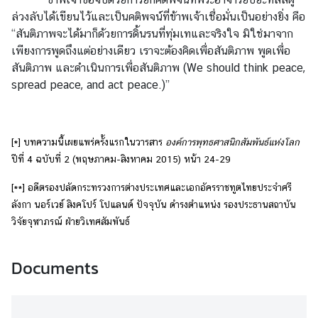
ล่วงลับได้เขียนไว้และเป็นคติพจน์ที่ข้าพเจ้าเชื่อมั่นเป็นอย่างยิ่ง คือ
“สันติภาพจะได้มาก็ด้วยการดิ้นรนที่ทุ่มเทและจริงใจ มิใช่มาจาก
เพียงการพูดถึงแต่อย่างเดียว เราจะต้องคิดเพื่อสันติภาพ พูดเพื่อ
สันติภาพ และดำเนินการเพื่อสันติภาพ (We should think peace,
spread peace, and act peace.)”
[*] บทความนี้เผยแพร่ครั้งแรกในวารสาร
องค์การพุทธศาสนิกสัมพันธ์แห่งโลก
ปีที่ 4 ฉบับที่ 2 (พฤษภาคม-สิงหาคม 2015) หน้า 24-29
[**] อดีตรองปลัดกระทรวงการต่างประเทศและเอกอัครราชทูตไทยประจำศรี
ลังกา นอร์เวย์ สิงคโปร์ โปแลนด์ ปัจจุบัน ดำรงตำแหน่ง รองประธานสถาบัน
วิจัยจุฬาภรณ์ ฝ่ายวิเทศสัมพันธ์
Documents