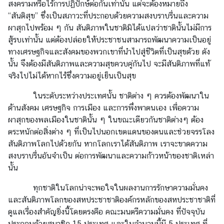
y
สงครามหรือไร้การปฏิปักษ์ต่อกันเท่านั้น
แต่จะต้องหมายถึง
“สันติสุข” ซึ่งเป็นสภาวะที่ประกอบด้วยความสงบราบรื่นและความ
C
ผาสุกไปพร้อม ๆ กัน สันติภาพในชาติมิได้แปลว่าชาตินั้นไม่มีการ
o
สู้รบเท่านั้น แต่ต้องปล่อยให้ประชาชนสามารถพัฒนาความเป็นอยู่
n
ทางเศรษฐกิจและสังคมของพวกเขาที่นำไปสู่ชีวิตที่เป็นสุขด้วย ดัง
t
นั้น จึงต้องมีสันติภาพและความสุขควบคู่กันไป จะมีสันติภาพที่แท้
a
จริงไปไม่ได้หากไร้ซึ่งความอยู่เย็นเป็นสุข
c
t
ในระดับระหว่างประเทศนั้น ชาติต่าง ๆ ควรต้องพัฒนาใน
U
ด้านสังคม เศรษฐกิจ การเมือง และการพึ่งพาตนเอง เพื่อความ
s
ผาสุกของพลเมืองในชาตินั้น ๆ ในขณะเดียวกันชาติต่างๆ ต้อง
ตระหนักต่อสิ่งต่าง ๆ ที่เป็นไป
นอกเขตแดนของตนและช่วยจรรโลง
สันติภาพโลกไปด้วยกัน หากโลกเราได้สันติภาพ เราจะขาดความ
สงบราบรื่นอันจำเป็น ต่อการพัฒนาและความก้าวหน้าของชาติเหล่า
นั้น
ทุกชาติในโลกน่าจะพอใจในผลงานการรักษาความมั่นคง
และสันติภาพโลกของสหประชาชาติ
องค์กรหลักของสหประชาชาติที่
ดูแลเรื่องสำคัญยิ่งนี้โดยตรงคือ คณะมนตรีความมั่นคง ที่ปัจจุบัน
ประกอบด้วยสมาชิก 15 ประเทศ และในจำนวนนี้มี 5 ประเทศ ที่