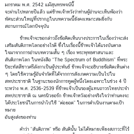
มกราคม พ.ศ. 2542 แม้สุนทรพจน์นี้
I
จะผ่านไปหลายปีแล้ว แต่ข้าพเจ้าหวังว่าท่านผู้อ่านจะเห็นพ้องว่า
n
ทัศนะส่วนใหญ่ที่ปรากฏในบทความนี้ยังคงเหมาะสมยิ่งกับ
t
สถานการณ์โลกปัจจุบัน
e
r
ข้าพเจ้าจะขอกล่าวถึงข้อคิดเห็นบางประการในเรื่องว่าจะส่ง
n
เสริมสันติภาพโลกอย่างไรดี ซึ่งในเรื่องนี้ข้าพเจ้าได้แรงบันดาล
s
ใจมาจากการอ่านบทความสั้น ๆ เรื่อง พระพุทธศาสนาและ
h
สันติภาพโลก ในหนังสือ
“The Spectrum of Buddhism” ที่พระ
i
ปิยะทัสสีชาวศรีลังกาเป็นผู้ประพันธ์ ข้าพเจ้าจะอธิบายข้อคิดเห็นต่าง
p
ๆ โดยใช้ความรู้อันจำกัดที่ได้จากการสังเกตความเป็นไปใน
สหประชาชาติ ในฐานะของนักการทูตผู้หนึ่งโดยเฉพาะในช่วง 4 ปี
ระหว่าง พ.ศ. 2536-2539 ที่ข้าพเจ้าเป็นรองผู้แทนถาวรไทยประจำ
L
สหประชาชาติ ณ นครนิวยอร์ก ข้าพเจ้าหวังอย่างจริงใจว่าท่านคงจะ
i
ได้ประโยชน์ในการนำไปใช้ “ต่อยอด” ในการดำเนินงานตามเป้า
b
หมาย
r
อันสูงส่งของท่าน
a
r
คำว่า “สันติภาพ” หรือ สันตินั้น ไม่ได้หมายเพียงสภาวะที่ไร้