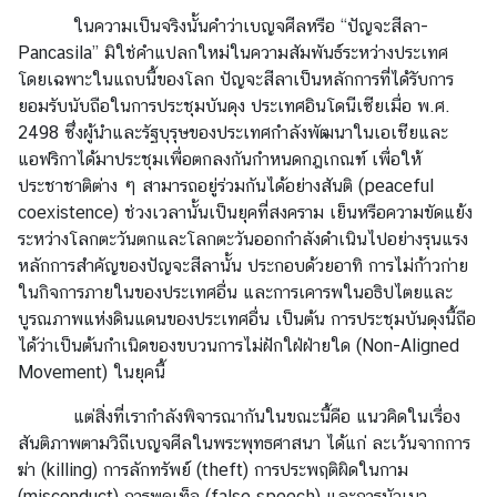
ในความเป็นจริงนั้นคำว่าเบญจศีลหรือ “ปัญจะสีลา-
Pancasila” มิใช่คำแปลกใหม่ในความสัมพันธ์ระหว่างประเทศ
โดยเฉพาะในแถบนี้ของโลก ปัญจะสีลาเป็นหลักการที่ได้รับการ
ยอมรับนับถือในการประชุมบันดุง ประเทศอินโดนีเซียเมื่อ พ.ศ.
2498 ซึ่งผู้นำและรัฐบุรุษของประเทศกำลังพัฒนาในเอเชียและ
แอฟริกาได้มาประชุมเพื่อตกลงกันกำหนดกฎเกณฑ์ เพื่อให้
ประชาชาติต่าง ๆ สามารถอยู่ร่วมกันได้อย่างสันติ (peaceful
coexistence) ช่วงเวลานั้นเป็นยุคที่สงคราม เย็นหรือความขัดแย้ง
ระหว่างโลกตะวันตกและโลกตะวันออกกำลังดำเนินไป
อย่างรุนแรง
หลักการสำคัญของปัญจะสีลานั้น ประกอบด้วยอาทิ การไม่ก้าวก่าย
ในกิจการภายในของประเทศอื่น และการเคารพในอธิปไตยและ
บูรณภาพแห่งดินแดนของประเทศอื่น เป็นต้น การประชุมบันดุงนี้ถือ
ได้ว่าเป็นต้นกำเนิดของขบวนการไม่ฝักใฝ่ฝ่ายใด (Non-Aligned
Movement) ในยุคนี้
แต่สิ่งที่เรากำลังพิจารณากันในขณะนี้คือ แนวคิดในเรื่อง
สันติภาพตามวิถีเบญจศีลในพระพุทธศาสนา ได้แก่ ละเว้นจากการ
ฆ่า (killing) การลักทรัพย์ (theft) การประพฤติผิดในกาม
(misconduct) การพูดเท็จ (false speech) และการมัวเมา