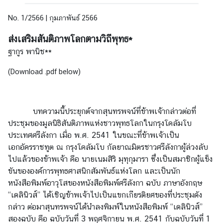
e
n
No. 1/2566 | กุมภาพันธ์ 2566
t
ส่งเสริมสันติภาพโลกตามวิถีพุทธ*
s
ฐากูร พานิช**
(Download .pdf below)
P
u
b
l
บทความนี้ประยุกต์จากสุนทรพจน์ที่ข้าพเจ้ากล่าวต่อที่
i
ประชุมของมูลนิธิสันติภาพแห่งชาวพุทธโลก
ในกรุงโคลัมโบ
c
ประเทศศรีลังกา เมื่อ พ.ศ. 2541 ในขณะที่ข้าพเจ้าเป็น
a
เอกอัครราชทูต ณ กรุงโคลัมโบ กัลยาณมิตรชาวศรีลังกาผู้ล่วงลับ
t
ไปแล้วของข้าพเจ้า คือ นายเนมสิริ มุทุกุมารา ซึ่งเป็นสมาชิกผู้แข็ง
i
ขันขององค์การพุทธศาสนิกสัมพันธ์แห่งโลก และเป็นนัก
o
หนังสือพิมพ์อาวุโสของหนังสือพิมพ์ศรีลังกา ฉบับ ภาษาอังกฤษ
n
“เดลินิวส์” ได้เชิญข้าพเจ้าไปเป็นแขกเกียรติยศของที่ประชุมดัง
s
กล่าว ต่อมาสุนทรพจน์ได้นำลงพิมพ์ในหนังสือพิมพ์ “เดลินิวส์”
สองฉบับ คือ ฉบับวันที่ 3 พฤศจิกายน พ.ศ. 2541 กับฉบับวันที่ 1