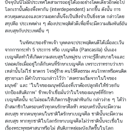
ปัจจุบันนี้ไม่มีประเทศใดสามารถอยู่ได้เองอย่างโดดเดี่ยวอีกต่อไป
โลกเรานั้นต้องพึ่งพากัน (interdependent) มากขึ้น ดังนั้น การ
ควบคุมตนเองและความอดกลั้นจึงเป็นสิ่งจำเป็นยิ่งยวด กล่าวโดย
สรุปคือ ประเทศต่าง ๆ ต้องประพฤติตัวดีเพื่อที่จะมีความสัมพันธ์อัน
สงบสุขกับประเทศอื่น ๆ
ในทัศนะของข้าพเจ้า บุคคลจะประพฤติตนดีได้เมื่อละเว้น
จากการกระทำ 5 ประการ หรือ เบญจศีล (Pancasila) นั่นเอง
เบญจศีลทำให้เกิดความสงบสุขในหมู่ชน เราจะรู้สึกสบายใจและ
ปลอดภัยเมื่ออยู่ใกล้
กับคนที่รักษาเบญจศีล เพราะเราทราบว่าเขา
เหล่านั้นไม่ใช่ ฆาตกร โจรผู้ร้าย คนไร้ศีลธรรม คนโกหกหรือคนติด
สุรายาเมา มีคำโบราณกล่าวไว้ว่า “สงครามเริ่มจากในใจของ
มนุษย์” และ “ในใจของมนุษย์นี่เองที่เราต้องปลูกฝังให้ช่วยกัน
ปกป้องสันติภาพ” ข้าพเจ้าเชื่อมั่นว่าในใจของมนุษย์ที่รักษา
เบญจศีลนั้น จะไม่ยอมให้เกิดการสู้รบฆ่าฟันกัน กล่าวง่าย ๆ ได้ว่า
ถ้าสมาชิกในครอบครัวทุกคนรักษาศีลห้า ครอบครัวนั้นจะมีความ
สงบสุข หากคนทุกคน
ในชาติใดรักษาเบญจศีล ชาตินั้นจะมีความ
สงบสุข หากทุกชาติในโลกรักษาเบญจศีลไม่ว่าชาตินั้นจะเชื่อใน
เรื่องพระพุทธศาสนาหรือไม่ สันติภาพย่อมบังเกิดขึ้นในโลก