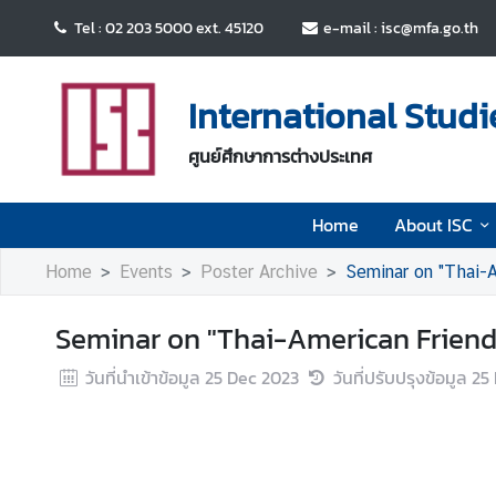
Tel : 02 203 5000 ext. 45120
e-mail : isc@mfa.go.th
H
o
International Studi
m
e
ศูนย์ศึกษาการต่างประเทศ
A
Home
About ISC
b
o
Home
Events
Poster Archive
Seminar on "Thai-
u
t
Seminar on "Thai-American Friend
I
S
วันที่นำเข้าข้อมูล
25 Dec 2023
วันที่ปรับปรุงข้อมูล
25
C
E
v