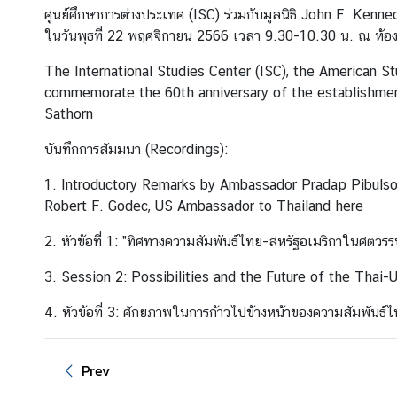
ศูนย์ศึกษาการต่างประเทศ (ISC) ร่วมกับมูลนิธิ John F. K
I
ในวันพุธที่ 22 พฤศจิกายน 2566 เวลา 9.30-10.30 น. ณ ห้องส
n
t
The International Studies Center (ISC), the American S
e
commemorate the 60th anniversary of the establishmen
r
Sathorn
n
บันทึกการสัมมนา (Recordings):
s
h
1. Introductory Remarks by Ambassador Pradap Pibuls
i
Robert F. Godec, US Ambassador to Thailand
here
p
2. หัวข้อที่ 1: "ทิศทางความสัมพันธ์ไทย-สหรัฐอเมริกาในศตวรร
L
3. Session 2: Possibilities and the Future of the Thai
i
4. หัวข้อที่ 3: ศักยภาพในการก้าวไปข้างหน้าของความสัมพัน
b
r
a
Prev
r