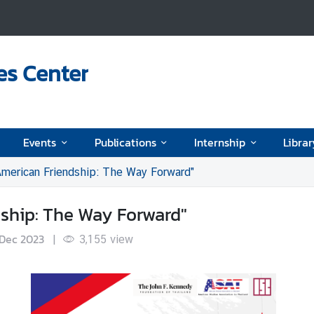
es Center
Events
Publications
Internship
Librar
American Friendship: The Way Forward"
ship: The Way Forward"
 Dec 2023
|
3,155
view