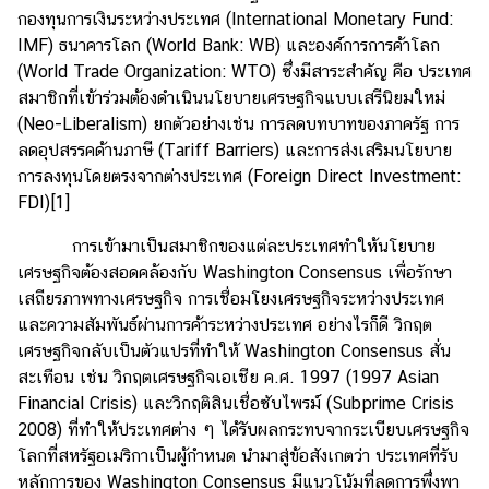
กองทุนการเงินระหว่างประเทศ (International Monetary Fund:
I
IMF) ธนาคารโลก (World Bank: WB) และองค์การการค้าโลก
n
(World Trade Organization: WTO) ซึ่งมีสาระสำคัญ คือ ประเทศ
t
สมาชิกที่เข้าร่วมต้องดำเนินนโยบายเศรษฐกิจแบบเสรีนิยมใหม่
e
(Neo-Liberalism) ยกตัวอย่างเช่น การลดบทบาทของภาครัฐ การ
r
ลดอุปสรรคด้านภาษี (Tariff Barriers) และการส่งเสริมนโยบาย
n
การลงทุนโดยตรงจากต่างประเทศ (Foreign Direct Investment:
s
FDI)
[1]
h
i
การเข้ามาเป็นสมาชิกของแต่ละประเทศทำให้นโยบาย
p
เศรษฐกิจต้องสอดคล้องกับ Washington Consensus เพื่อรักษา
เสถียรภาพทางเศรษฐกิจ การเชื่อมโยงเศรษฐกิจระหว่างประเทศ
และความสัมพันธ์ผ่านการค้าระหว่างประเทศ อย่างไรก็ดี วิกฤต
L
เศรษฐกิจกลับเป็นตัวแปรที่ทำให้ Washington Consensus สั่น
i
สะเทือน เช่น วิกฤตเศรษฐกิจเอเชีย ค.ศ. 1997 (1997 Asian
b
Financial Crisis) และวิกฤติสินเชื่อซับไพรม์ (Subprime Crisis
r
2008) ที่ทำให้ประเทศต่าง ๆ ได้รับผลกระทบจากระเบียบเศรษฐกิจ
a
โลกที่สหรัฐอเมริกาเป็นผู้กำหนด นำมาสู่ข้อสังเกตว่า ประเทศที่รับ
r
หลักการของ Washington Consensus มีแนวโน้มที่ลดการพึ่งพา