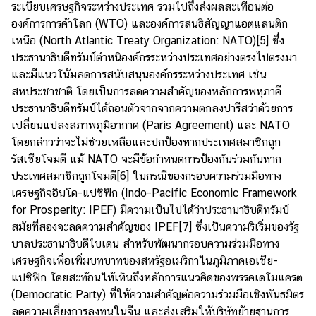
ระเบียบเศรษฐกิจระหว่างประเทศ รวมไปถึงส่งผลสะเทือนต่อ
องค์การการค้าโลก (WTO) และองค์การสนธิสัญญาแอตแลนติก
เหนือ (North Atlantic Treaty Organization: NATO)
[5]
ซึ่ง
ประธานาธิบดีทรัมป์ตำหนิองค์กรระหว่างประเทศอย่างตรงไปตรงมา
และมีแนวโน้มลดการสนับสนุนองค์กรระหว่างประเทศ เช่น
สหประชาชาติ โดยเป็นการลดความสำคัญของหลักการพหุภาคี
ประธานาธิบดีทรัมป์ได้ถอนตัวจากจากความตกลงปารีสว่าด้วยการ
เปลี่ยนแปลงสภาพภูมิอากาศ (Paris Agreement) และ NATO
โดยกล่าวว่าจะไม่ช่วยเหลือและปกป้องหากประเทศสมาชิกถูก
รัสเซียโจมตี แม้ NATO จะมีข้อกำหนดการป้องกันร่วมกันหาก
ประเทศสมาชิกถูกโจมตี
[6]
ในกรณีของกรอบความร่วมมือทาง
เศรษฐกิจอินโด-แปซิฟิก (Indo-Pacific Economic Framework
for Prosperity: IPEF) มีความเป็นไปได้ว่าประธานาธิบดีทรัมป์
สมัยที่สองจะลดความสำคัญของ IPEF
[7]
ซึ่งเป็นความริเริ่มของรัฐ
บาลประธานาธิบดีไบเดน สำหรับพัฒนากรอบความร่วมมือทาง
เศรษฐกิจเพื่อเพิ่มบทบาทของสหรัฐอเมริกาในภูมิภาคเอเชีย-
แปซิฟิก โดยสะท้อนให้เห็นถึงหลักการแนวคิดของพรรคเดโมแครต
(Democratic Party) ที่ให้ความสำคัญต่อความร่วมมือเชิงพันธมิตร
ลดความเสี่ยงการลงทุนในจีน และส่งเสริมให้บริษัทย้ายฐานการ