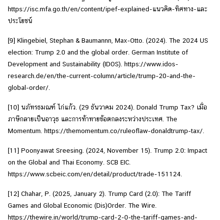
https://isc.mfa.go.th/en/content/ipef-explained-แนวคิด-ทิศทาง-และ
ประโยชน์
[9]
Klingebiel, Stephan & Baumannn, Max-Otto. (2024). The 2024 US
election: Trump 2.0 and the global order. German Institute of
Development and Sustainability (IDOS). https://www.idos-
research.de/en/the-current-column/article/trump-20-and-the-
global-order/.
[10]
นภัทรธมณฑ์ ไก่แก้ว. (29 ธันวาคม 2024). Donald Trump Tax? เมื่อ
ภาษีกลายเป็นอาวุธ และการท้าทายข้อตกลงระหว่างประเทศ. The
Momentum. https://themomentum.co/ruleoflaw-donaldtrump-tax/.
[11]
Poonyawat Sreesing. (2024, November 15). Trump 2.0: Impact
on the Global and Thai Economy. SCB EIC.
https://www.scbeic.com/en/detail/product/trade-151124.
[12]
Chahar, P. (2025, January 2). Trump Card (2.0): The Tariff
Games and Global Economic (Dis)Order. The Wire.
https://thewire.in/world/trump-card-2-0-the-tariff-games-and-