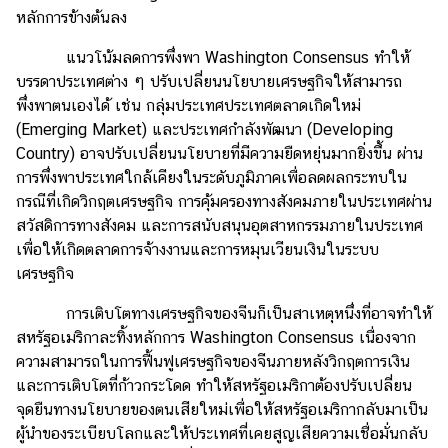
y
หลักการข้างต้นลง
C
แนวโน้มลดการพึ่งพา Washington Consensus ทำให้
o
บรรดาประเทศต่าง ๆ ปรับเปลี่ยนนโยบายเศรษฐกิจให้สามารถ
n
พึ่งพาตนเองได้ เช่น กลุ่มประเทศประเทศตลาดเกิดใหม่
t
(Emerging Market) และประเทศกำลังพัฒนา (Developing
a
Country) อาจปรับเปลี่ยนนโยบายที่มีความยืดหยุ่นมากยิ่งขึ้น ผ่าน
c
การพึ่งพาประเทศใกล้เคียงในระดับภูมิภาคเพื่อลดผลกระทบใน
t
กรณีที่เกิดวิกฤตเศรษฐกิจ การคุ้มครองทางสังคมภายในประเทศผ่าน
U
สวัสดิการทางสังคม และการสนับสนุนอุตสาหกรรมภายในประเทศ
s
เพื่อให้เกิดตลาดการจ้างงานและการหมุนเวียนเงินในระบบ
เศรษฐกิจ
การเติบโตทางเศรษฐกิจของจีนก็เป็นสาเหตุหนึ่งที่อาจทำให้
สหรัฐอเมริกาละทิ้งหลักการ Washington Consensus เนื่องจาก
ความสามารถในการฟื้นฟูเศรษฐกิจของจีนภายหลังวิกฤตการเงิน
และการเติบโตที่ก้าวกระโดด ทำให้สหรัฐอเมริกาต้องปรับเปลี่ยน
จุดยืนทางนโยบายของตนเสียใหม่เพื่อให้สหรัฐอเมริกากลับมาเป็น
ผู้นำของระเบียบโลกและให้ประเทศที่เคยสูญเสียความเชื่อมั่นกลับ