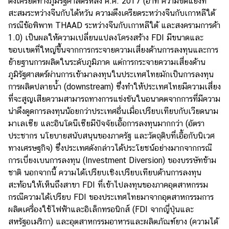
ตึงเครียดทางภูมิรัฐศาสตร์หลัง ค.ศ. 2017 (อาทิ ความขัดแย้งที่
สะสมระหว่างจีนกับไต้หวัน ความตึงเครียดระหว่างจีนกับเกาหลีใต้
กรณีข้อพิพาท THAAD ระหว่างจีนกับเกาหลีใต้ และสงครามการค้า
1.0) เป็นผลให้ความเปลี่ยนแปลงโครงสร้าง FDI มีขนาดและ
ขอบเขตที่ใหญ่ขึ้นจากการกระจายความเสี่ยงด้านการลงทุนและการ
ย้ายฐานการผลิตในระดับภูมิภาค แต่การกระจายความเสี่ยงด้าน
ภูมิรัฐศาสตร์ผ่านการเข้ามาลงทุนในประเทศไทยมักเป็นการลงทุน
การผลิตปลายน้ำ (downstream) ซึ่งทำให้ประเทศไทยมีความเสี่ยง
ที่จะสูญเสียความสามารถทางการแข่งขันในอนาคตจากการที่มีความ
น่าดึงดูดการลงทุนน้อยกว่าประเทศอื่นเมื่อเปรียบเทียบกับเวียดนาม
มาเลเซีย และอินโดนีเซียมีปัจจัยเอื้อการลงทุนมากกว่า (อัตรา
ประชากร นโยบายสนับสนุนของภาครัฐ และวัตถุดิบที่เอื้อกับนิเวศ
ทางเศรษฐกิจ) ซึ่งประเทศดังกล่าวได้ประโยชน์อย่างมากจากกรณี
การเบี่ยงเบนการลงทุน (Investment Diversion) ของบรรษัทข้าม
ชาติ นอกจากนี้ ความได้เปรียบเชิงเปรียบเทียบด้านการลงทุน
สะท้อนให้เห็นถึงสาขา FDI ที่เข้าไปลงทุนของภาคอุตสาหกรรม
กรณีความได้เปรียบ FDI ของประเทศไทยมาจากอุตสาหกรรมการ
ผลิตเครื่องใช้ไฟฟ้าและอิเล็กทรอนิกส์ (FDI จากญี่ปุ่นและ
สหรัฐอเมริกา) และอุตสาหกรรมอาหารและผลิตภัณฑ์ยาง (ความได้