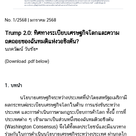
e
n
t
No. 1/2568 | มกราคม 2568
s
Trump 2.0: ทิศทางระเบียบเศรษฐกิจโลกและความ
ถดถอยของฉันทมติแห่งวอชิงตัน?
P
นภควัฒน์ วันชัย*
u
b
(Download .pdf below)
l
i
c
1. บทนำ
a
t
นโยบายเศรษฐกิจระหว่างประเทศที่นำโดยสหรัฐอเมริกามี
i
ผลกระทบต่อระเบียบเศรษฐกิจโลกในด้าน การแข่งขันระหว่าง
o
ประเทศ และการดำเนินการตามกฎระเบียบการค้าโลก ทั้งนี้ การที่
n
ประเทศต่าง ๆ เข้ามามาเป็นส่วนหนึ่งของฉันทมติวอชิงตัน
s
(Washington Consensus) จึงได้ทั้งผลประโยชน์และมีแนวทาง
ร่วมกันในการดำเนินนโยบายเศรษฐกิจระหว่างประเทศ ผ่านกลไก