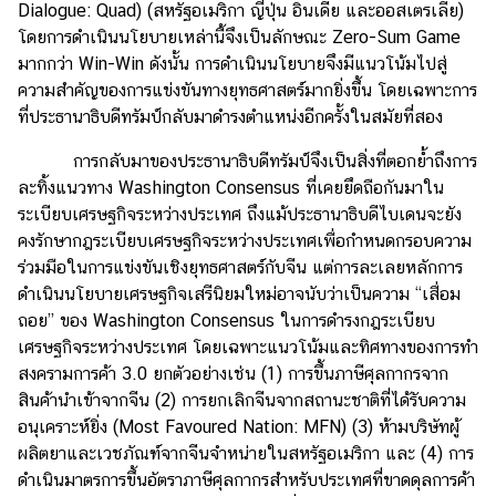
Dialogue: Quad) (สหรัฐอเมริกา ญี่ปุ่น อินเดีย และออสเตรเลีย)
โดยการดำเนินนโยบายเหล่านี้จึงเป็นลักษณะ Zero-Sum Game
มากกว่า Win-Win ดังนั้น การดำเนินนโยบายจึงมีแนวโน้มไปสู่
ความสำคัญของการแข่งขันทางยุทธศาสตร์มากยิ่งขึ้น โดยเฉพาะการ
ที่ประธานาธิบดีทรัมป์กลับมาดำรงตำแหน่งอีกครั้งในสมัยที่สอง
การกลับมาของประธานาธิบดีทรัมป์จึงเป็นสิ่งที่ตอกย้ำถึงการ
ละทิ้งแนวทาง Washington Consensus ที่เคยยึดถือกันมาใน
ระเบียบเศรษฐกิจระหว่างประเทศ ถึงแม้ประธานาธิบดีไบเดนจะยัง
คงรักษากฎระเบียบเศรษฐกิจระหว่างประเทศเพื่อกำหนดกรอบความ
ร่วมมือในการแข่งขันเชิงยุทธศาสตร์กับจีน แต่การละเลยหลักการ
ดำเนินนโยบายเศรษฐกิจเสรีนิยมใหม่อาจนับว่าเป็นความ “เสื่อม
ถอย” ของ Washington Consensus ในการดำรงกฎระเบียบ
เศรษฐกิจระหว่างประเทศ โดยเฉพาะแนวโน้มและทิศทางของการทำ
สงครามการค้า 3.0 ยกตัวอย่างเช่น (1) การขึ้นภาษีศุลกากรจาก
สินค้านำเข้าจากจีน (2) การยกเลิกจีนจากสถานะชาติที่ได้รับความ
อนุเคราะห์ยิ่ง (Most Favoured Nation: MFN) (3) ห้ามบริษัทผู้
ผลิตยาและเวชภัณฑ์จากจีนจำหน่ายในสหรัฐอเมริกา และ (4) การ
ดำเนินมาตรการขึ้นอัตราภาษีศุลกากรสำหรับประเทศที่ขาดดุลการค้า