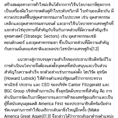
สร้างสมดุลทางการค้าใหม่เห็นได้จากการใช้นโยบายภาษีศุลกากร
เป็นเครื่องมือในการกดดันคู่ค้าในระดับทวิภาคี ในทำนองเดียวกัน มี
ความประสงค์ฟื้นฟูอุตสาหกรรมภายในประเทศ เช่น อุตสาหกรรม
เหล็กและอุตสาหกรรมยานยนต์ และอาจใช้นโยบายทางเศรษฐกิจที่
แยกห่วงโซ่อุปทานที่สำคัญกับจีนกับภาคส่วนที่มีความสำคัญเชิง
ยุทธศาสตร์ (Strategic Sectors) เช่น อุตสาหกรรมเซมิ
คอนดักเตอร์ และอุตสาหกรรมยา ซึ่งเป็นภาคส่วนที่มีความสำคัญ
กับความมั่นคงแห่งชาติและผลประโยชน์ทางเศรษฐกิจ
[12]
แนวทางสู่การบรรลุความสำเร็จของประธานาธิบดีทรัมป์ใน
การดำเนินนโยบายจึงต้องแต่งตั้งบุคคลที่สนับสนุนและเป็นส่วน
สำคัญในความสำเร็จ ยกตัวอย่างเช่นการแต่งตั้ง โฮเวิร์ด ลุทนิค
(Howard Lutnick) ให้ดำรงตำแหน่งรัฐมนตรีว่าการกระทรวง
พาณิชย์ ประธาน และ CEO ของบริษัท Cantor Fitzgerald และ
BGC Group บริษัทด้านการเงิน ซึ่งลุทนิคมีบทบาทที่สำคัญ คือ การ
ดำเนินการจัดเก็บภาษีศุลกากรและการค้าของสหรัฐอเมริกาและเป็น
ผู้ที่สนับสนุนอุดมคติ America First ของประธานาธิบดีทรัมป์อย่าง
ชัดเจนผ่านการทำให้อเมริกากลับมายิ่งใหญ่อีกครั้ง (Make
America Great Again)
[13]
จึงกล่าวได้ว่าการกลับมาดำรงตำแหน่ง