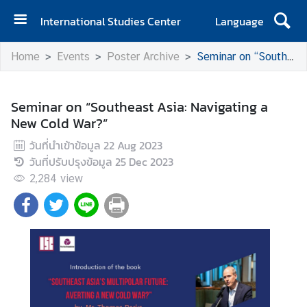
International Studies Center
Language
H
Home
Events
Poster Archive
Seminar on “Southeast Asia: Navigating a New Cold War?”
o
m
e
Seminar on “Southeast Asia: Navigating a
New Cold War?”
A
b
วันที่นำเข้าข้อมูล
22 Aug 2023
o
วันที่ปรับปรุงข้อมูล
25 Dec 2023
u
2,284
view
t
I
S
C
E
v