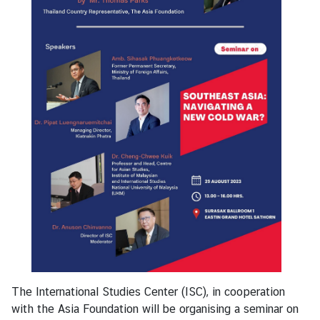
e
n
t
s
P
u
b
l
i
c
a
t
i
o
n
The International Studies Center (ISC), in cooperation
s
with the Asia Foundation will be organising a seminar on