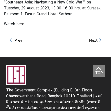
"Southeast Asia: Navigating a New Cold War?" on
I
Tuesday, 29 August 2023, 13.00-16.00 hrs. at Surasak
n
Ballroom 1, Eastin Grand Hotel Sathorn.
t
Watch
here
e
r
n
Prev
Next
s
h
i
p
TOP
L
i
b
The Government Complex (Building B, 8th Floor),
r
Chaengwatthana Road, Bangkok 10210, Thailand | ศูนย์
a
ศึกษาการต่างประเทศ ศูนย์ราชการเฉลิมพระเกียรติฯ (อาคารบี
r
ชั้น 8) ถนนแจ้งวัฒนะ แขวงทุ่งสองห้อง เขตหลักสี่ กรุงเทพฯ