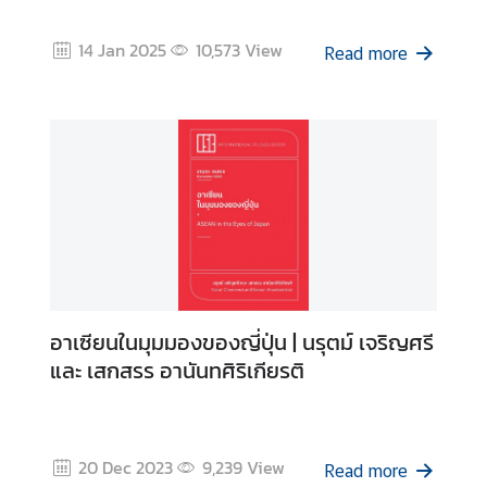
I
14 Jan 2025
10,573
View
n
Read more
t
e
r
n
s
h
i
p
L
อาเซียนในมุมมองของญี่ปุ่น | นรุตม์ เจริญศรี
i
และ เสกสรร อานันทศิริเกียรติ
b
r
a
r
20 Dec 2023
9,239
View
Read more