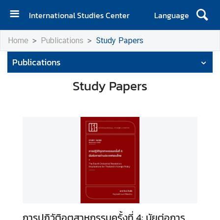
International Studies Center
Language
H
Home
Publications
Study Papers
o
m
Publications
e
Study Papers
A
b
o
u
t
I
S
C
E
v
การปฏิวัติอุตสาหกรรมครั้งที่ 4: นัยต่อการ