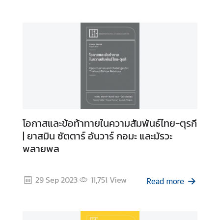
y
C
o
n
t
a
c
t
U
s
โอกาสและข้อท้าทายในความสัมพันธ์ไทย-ตุรกี
| ยาสมิน ซัตตาร์ อันวาร์ กอมะ และมัรวะ
พลายพล
29 Sep 2023
11,751
View
Read more