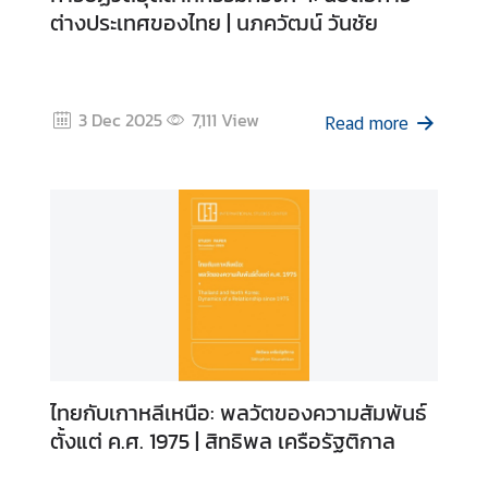
e
ต่างประเทศของไทย | นภควัฒน์ วันชัย
n
t
s
3 Dec 2025
7,111
View
Read more
P
u
b
l
i
c
a
t
i
o
ไทยกับเกาหลีเหนือ: พลวัตของความสัมพันธ์
n
ตั้งแต่ ค.ศ. 1975 | สิทธิพล เครือรัฐติกาล
s